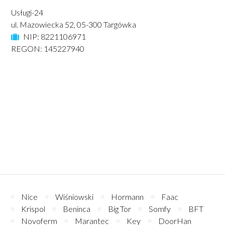
Usługi-24
ul. Mazowiecka 52, 05-300 Targówka
NIP: 8221106971
REGON: 145227940
Nice
Wiśniowski
Hormann
Faac
Krispol
Beninca
Big Tor
Somfy
BFT
Novoferm
Marantec
Key
DoorHan